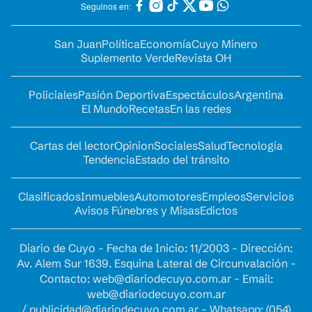
Seguinos en:
San Juan
Política
Economía
Cuyo Minero
Suplemento Verde
Revista OH
Policiales
Pasión Deportiva
Espectáculos
Argentina
El Mundo
Recetas
En las redes
Cartas del lector
Opinion
Sociales
Salud
Tecnología
Tendencia
Estado del tránsito
Clasificados
Inmuebles
Automotores
Empleos
Servicios
Avisos Fúnebres y Misas
Edictos
Diario de Cuyo - Fecha de Inicio: 11/2003 - Dirección:
Av. Alem Sur 1639. Esquina Lateral de Circunvalación -
Contacto:
web@diariodecuyo.com.ar
- Email:
web@diariodecuyo.com.ar
/
publicidad@diariodecuyo.com.ar
-
Whatsapp: (054)