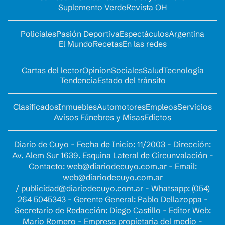
Suplemento Verde
Revista OH
Policiales
Pasión Deportiva
Espectáculos
Argentina
El Mundo
Recetas
En las redes
Cartas del lector
Opinion
Sociales
Salud
Tecnología
Tendencia
Estado del tránsito
Clasificados
Inmuebles
Automotores
Empleos
Servicios
Avisos Fúnebres y Misas
Edictos
Diario de Cuyo - Fecha de Inicio: 11/2003 - Dirección:
Av. Alem Sur 1639. Esquina Lateral de Circunvalación -
Contacto:
web@diariodecuyo.com.ar
- Email:
web@diariodecuyo.com.ar
/
publicidad@diariodecuyo.com.ar
-
Whatsapp: (054)
264 5045343 - Gerente General: Pablo Dellazoppa -
Secretario de Redacción: Diego Castillo - Editor Web:
Mario Romero - Empresa propietaria del medio -