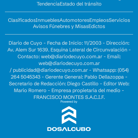
Tendencia
Estado del tránsito
Clasificados
Inmuebles
Automotores
Empleos
Servicios
Avisos Fúnebres y Misas
Edictos
Diario de Cuyo - Fecha de Inicio: 11/2003 - Dirección:
Av. Alem Sur 1639. Esquina Lateral de Circunvalación -
Contacto:
web@diariodecuyo.com.ar
- Email:
web@diariodecuyo.com.ar
/
publicidad@diariodecuyo.com.ar
-
Whatsapp: (054)
264 5045343 - Gerente General: Pablo Dellazoppa -
Secretario de Redacción: Diego Castillo - Editor Web:
Mario Romero - Empresa propietaria del medio -
FRANCISCO MONTES S.A.C.I.F.