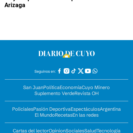
Arizaga
Seguinos en:
San Juan
Política
Economía
Cuyo Minero
Suplemento Verde
Revista OH
Policiales
Pasión Deportiva
Espectáculos
Argentina
El Mundo
Recetas
En las redes
Cartas del lector
Opinion
Sociales
Salud
Tecnología