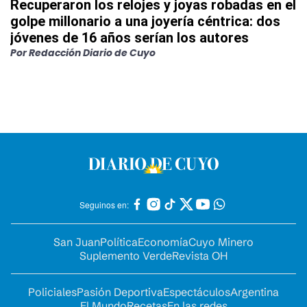
Recuperaron los relojes y joyas robadas en el
golpe millonario a una joyería céntrica: dos
jóvenes de 16 años serían los autores
Por
Redacción Diario de Cuyo
Seguinos en:
San Juan
Política
Economía
Cuyo Minero
Suplemento Verde
Revista OH
Policiales
Pasión Deportiva
Espectáculos
Argentina
El Mundo
Recetas
En las redes