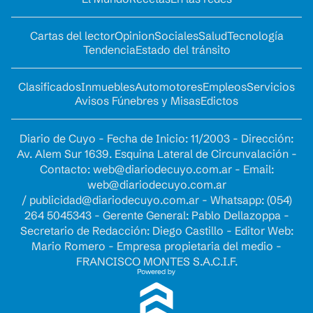
Cartas del lector
Opinion
Sociales
Salud
Tecnología
Tendencia
Estado del tránsito
Clasificados
Inmuebles
Automotores
Empleos
Servicios
Avisos Fúnebres y Misas
Edictos
Diario de Cuyo - Fecha de Inicio: 11/2003 - Dirección:
Av. Alem Sur 1639. Esquina Lateral de Circunvalación -
Contacto:
web@diariodecuyo.com.ar
- Email:
web@diariodecuyo.com.ar
/
publicidad@diariodecuyo.com.ar
-
Whatsapp: (054)
264 5045343 - Gerente General: Pablo Dellazoppa -
Secretario de Redacción: Diego Castillo - Editor Web:
Mario Romero - Empresa propietaria del medio -
FRANCISCO MONTES S.A.C.I.F.