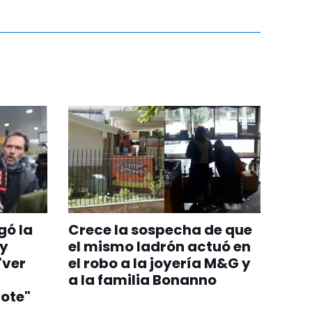
gó la
Crece la sospecha de que
 y
el mismo ladrón actuó en
"ver
el robo a la joyería M&G y
a la familia Bonanno
ote"