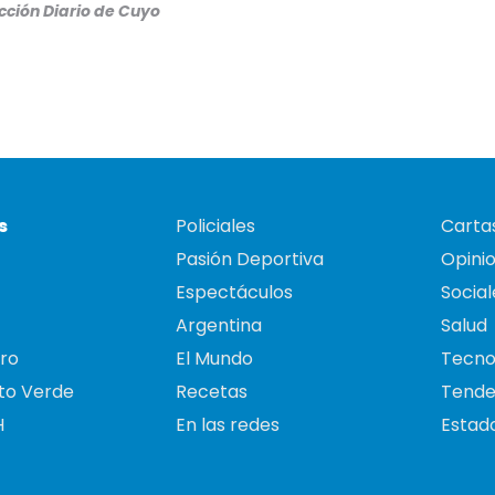
ción Diario de Cuyo
s
Policiales
Cartas
Pasión Deportiva
Opini
Espectáculos
Social
Argentina
Salud
ro
El Mundo
Tecno
to Verde
Recetas
Tende
H
En las redes
Estado