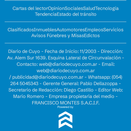
Cartas del lector
Opinion
Sociales
Salud
Tecnología
Tendencia
Estado del tránsito
Clasificados
Inmuebles
Automotores
Empleos
Servicios
Avisos Fúnebres y Misas
Edictos
Diario de Cuyo - Fecha de Inicio: 11/2003 - Dirección:
Av. Alem Sur 1639. Esquina Lateral de Circunvalación -
Contacto:
web@diariodecuyo.com.ar
- Email:
web@diariodecuyo.com.ar
/
publicidad@diariodecuyo.com.ar
-
Whatsapp: (054)
264 5045343 - Gerente General: Pablo Dellazoppa -
Secretario de Redacción: Diego Castillo - Editor Web:
Mario Romero - Empresa propietaria del medio -
FRANCISCO MONTES S.A.C.I.F.