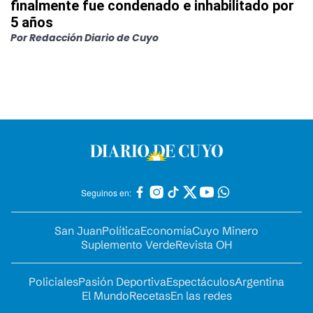
finalmente fue condenado e inhabilitado por
5 años
Por
Redacción Diario de Cuyo
Seguinos en:
San Juan
Política
Economía
Cuyo Minero
Suplemento Verde
Revista OH
Policiales
Pasión Deportiva
Espectáculos
Argentina
El Mundo
Recetas
En las redes