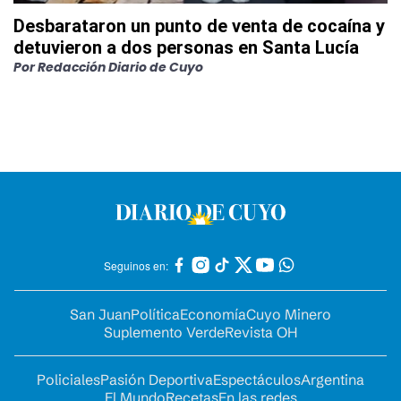
Desbarataron un punto de venta de cocaína y
detuvieron a dos personas en Santa Lucía
Por
Redacción Diario de Cuyo
Seguinos en:
San Juan
Política
Economía
Cuyo Minero
Suplemento Verde
Revista OH
Policiales
Pasión Deportiva
Espectáculos
Argentina
El Mundo
Recetas
En las redes