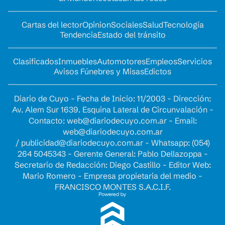
Cartas del lector
Opinion
Sociales
Salud
Tecnología
Tendencia
Estado del tránsito
Clasificados
Inmuebles
Automotores
Empleos
Servicios
Avisos Fúnebres y Misas
Edictos
Diario de Cuyo - Fecha de Inicio: 11/2003 - Dirección:
Av. Alem Sur 1639. Esquina Lateral de Circunvalación -
Contacto:
web@diariodecuyo.com.ar
- Email:
web@diariodecuyo.com.ar
/
publicidad@diariodecuyo.com.ar
-
Whatsapp: (054)
264 5045343 - Gerente General: Pablo Dellazoppa -
Secretario de Redacción: Diego Castillo - Editor Web:
Mario Romero - Empresa propietaria del medio -
FRANCISCO MONTES S.A.C.I.F.