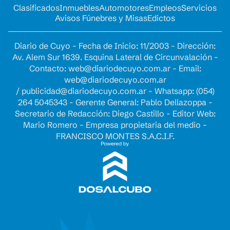
Clasificados
Inmuebles
Automotores
Empleos
Servicios
Avisos Fúnebres y Misas
Edictos
Diario de Cuyo - Fecha de Inicio: 11/2003 - Dirección:
Av. Alem Sur 1639. Esquina Lateral de Circunvalación -
Contacto:
web@diariodecuyo.com.ar
- Email:
web@diariodecuyo.com.ar
/
publicidad@diariodecuyo.com.ar
-
Whatsapp: (054)
264 5045343 - Gerente General: Pablo Dellazoppa -
Secretario de Redacción: Diego Castillo - Editor Web:
Mario Romero - Empresa propietaria del medio -
FRANCISCO MONTES S.A.C.I.F.