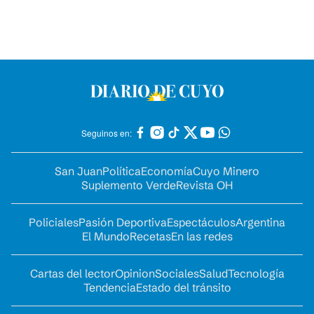
Seguinos en:
San Juan
Política
Economía
Cuyo Minero
Suplemento Verde
Revista OH
Policiales
Pasión Deportiva
Espectáculos
Argentina
El Mundo
Recetas
En las redes
Cartas del lector
Opinion
Sociales
Salud
Tecnología
Tendencia
Estado del tránsito