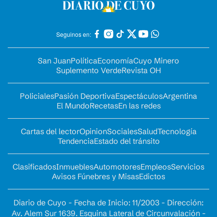
Seguinos en:
San Juan
Política
Economía
Cuyo Minero
Suplemento Verde
Revista OH
Policiales
Pasión Deportiva
Espectáculos
Argentina
El Mundo
Recetas
En las redes
Cartas del lector
Opinion
Sociales
Salud
Tecnología
Tendencia
Estado del tránsito
Clasificados
Inmuebles
Automotores
Empleos
Servicios
Avisos Fúnebres y Misas
Edictos
Diario de Cuyo - Fecha de Inicio: 11/2003 - Dirección:
Av. Alem Sur 1639. Esquina Lateral de Circunvalación -