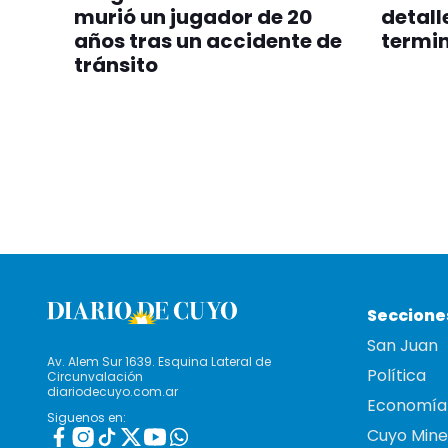
murió un jugador de 20
detall
años tras un accidente de
termin
tránsito
Seccione
San Juan
Av. Alem Sur 1639. Esquina Lateral de
Política
Circunvalación
diariodecuyo.com.ar
Economía
Siguenos en:
Cuyo Mine