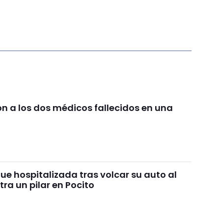
on a los dos médicos fallecidos en una
ue hospitalizada tras volcar su auto al
ra un pilar en Pocito