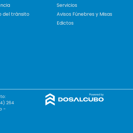
ncia
Servicios
 del tránsito
Avisos Fúnebres y Misas
Edictos
to:
54) 264
o -