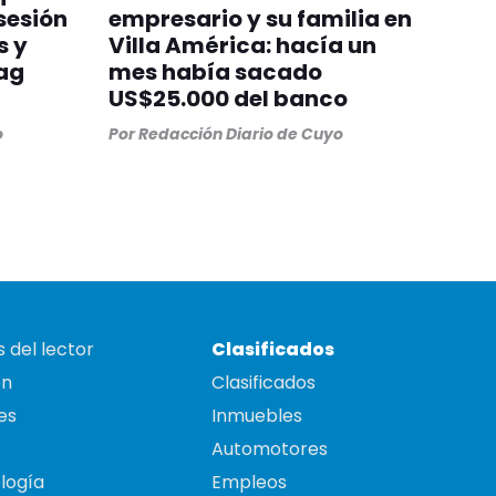
sesión
empresario y su familia en
s y
Villa América: hacía un
ag
mes había sacado
US$25.000 del banco
o
Por
Redacción Diario de Cuyo
 del lector
Clasificados
on
Clasificados
es
Inmuebles
Automotores
logía
Empleos