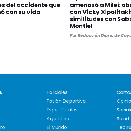
es del accidente que
amenazó a Milei: ob
ó con su vida
con Vicky Xipolitaki
similitudes con Sab
Montiel
Por
Redacción Diario de Cuy
s
Policiales
Cartas
Pasión Deportiva
Opini
Espectáculos
Social
Argentina
Salud
ro
El Mundo
Tecno