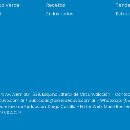
to Verde
Recetas
Tende
H
En las redes
Estado
ión: Av. Alem Sur 1639. Esquina Lateral de Circunvalación - Contac
cuyo.com.ar
/
publicidad@diariodecuyo.com.ar
-
Whatsapp: (0
cretario de Redacción: Diego Castillo - Editor Web: Mario Romer
 S.A.C.I.F.