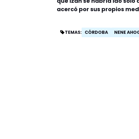
que Izan se habría ido solo 
acercó por sus propios medio
CÓRDOBA
NENE AHOG
TEMAS: