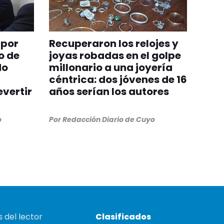
 por
Recuperaron los relojes y
o de
joyas robadas en el golpe
do
millonario a una joyería
céntrica: dos jóvenes de 16
evertir
años serían los autores
o
Por
Redacción Diario de Cuyo
 del lector
Clasificados