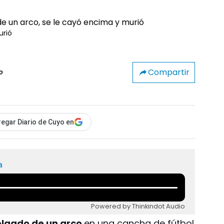
urió
Compartir
o
egar Diario de Cuyo en
a
Powered by Thinkindot Audio
colgado de un arco
en una cancha de fútbol