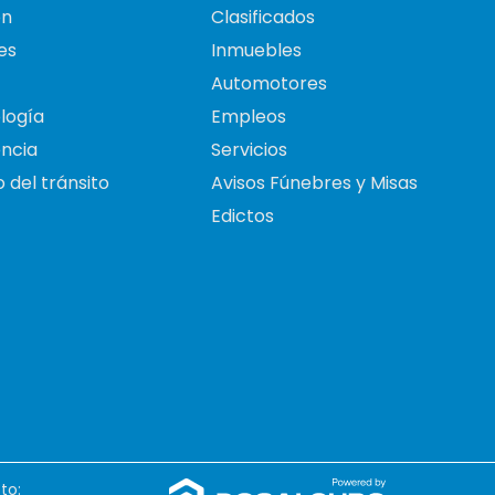
on
Clasificados
es
Inmuebles
Automotores
logía
Empleos
ncia
Servicios
 del tránsito
Avisos Fúnebres y Misas
Edictos
to: