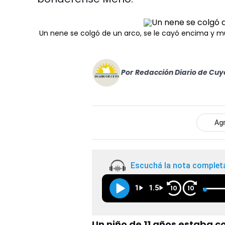
Un nene se colgó de un arco, se le cayó encima y m
Por
Redacción Diario de Cuy
Agr
Escuchá la nota complet
1
1.5
10
10
Un niño de 11 años estaba 