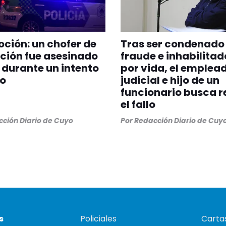
ión: un chofer de
Tras ser condenado
ción fue asesinado
fraude e inhabilitad
s durante un intento
por vida, el emplea
bo
judicial e hijo de un
funcionario busca r
el fallo
ción Diario de Cuyo
Por
Redacción Diario de Cuy
s
Policiales
Cartas