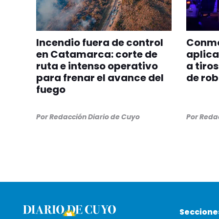
Incendio fuera de control
Conmoc
en Catamarca: corte de
aplica
ruta e intenso operativo
a tiro
para frenar el avance del
de ro
fuego
Por
Redacción Diario de Cuyo
Por
Redac
Seccione