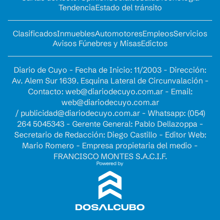
Tendencia
Estado del tránsito
Clasificados
Inmuebles
Automotores
Empleos
Servicios
Avisos Fúnebres y Misas
Edictos
Diario de Cuyo - Fecha de Inicio: 11/2003 - Dirección:
Av. Alem Sur 1639. Esquina Lateral de Circunvalación -
Contacto:
web@diariodecuyo.com.ar
- Email:
web@diariodecuyo.com.ar
/
publicidad@diariodecuyo.com.ar
-
Whatsapp: (054)
264 5045343 - Gerente General: Pablo Dellazoppa -
Secretario de Redacción: Diego Castillo - Editor Web:
Mario Romero - Empresa propietaria del medio -
FRANCISCO MONTES S.A.C.I.F.