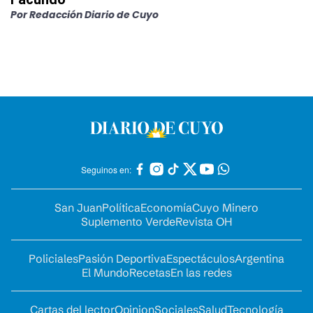
Por
Redacción Diario de Cuyo
Seguinos en:
San Juan
Política
Economía
Cuyo Minero
Suplemento Verde
Revista OH
Policiales
Pasión Deportiva
Espectáculos
Argentina
El Mundo
Recetas
En las redes
Cartas del lector
Opinion
Sociales
Salud
Tecnología