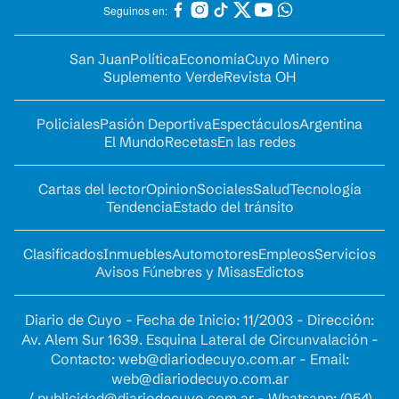
Seguinos en:
San Juan
Política
Economía
Cuyo Minero
Suplemento Verde
Revista OH
Policiales
Pasión Deportiva
Espectáculos
Argentina
El Mundo
Recetas
En las redes
Cartas del lector
Opinion
Sociales
Salud
Tecnología
Tendencia
Estado del tránsito
Clasificados
Inmuebles
Automotores
Empleos
Servicios
Avisos Fúnebres y Misas
Edictos
Diario de Cuyo - Fecha de Inicio: 11/2003 - Dirección:
Av. Alem Sur 1639. Esquina Lateral de Circunvalación -
Contacto:
web@diariodecuyo.com.ar
- Email:
web@diariodecuyo.com.ar
/
publicidad@diariodecuyo.com.ar
-
Whatsapp: (054)