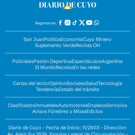
Seguinos en:
San Juan
Política
Economía
Cuyo Minero
Suplemento Verde
Revista OH
Policiales
Pasión Deportiva
Espectáculos
Argentina
El Mundo
Recetas
En las redes
Cartas del lector
Opinion
Sociales
Salud
Tecnología
Tendencia
Estado del tránsito
Clasificados
Inmuebles
Automotores
Empleos
Servicios
Avisos Fúnebres y Misas
Edictos
Diario de Cuyo - Fecha de Inicio: 11/2003 - Dirección:
Av. Alem Sur 1639. Esquina Lateral de Circunvalación -