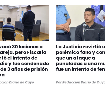
vocó 30 lesiones a
La Justicia revirtió 
areja, pero Fiscalía
polémico fallo y co
tó el intento de
que un ataque a
dio y fue condenado
puñaladas a una mu
de 3 años de prisión
fue un intento de fe
va
ción Diario de Cuyo
Por
Redacción Diario de Cuy