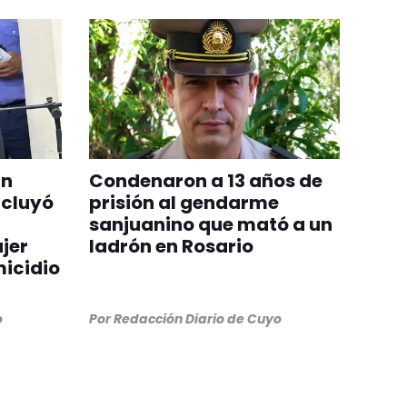
un
Condenaron a 13 años de
ncluyó
prisión al gendarme
sanjuanino que mató a un
jer
ladrón en Rosario
micidio
o
Por
Redacción Diario de Cuyo