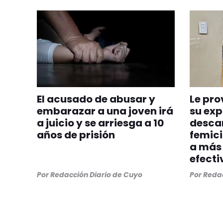
El acusado de abusar y
Le pro
embarazar a una joven irá
su exp
a juicio y se arriesga a 10
descar
años de prisión
femici
a más 
efecti
Por
Redacción Diario de Cuyo
Por
Redac