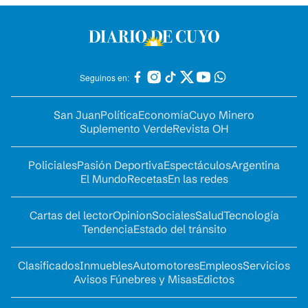
Seguinos en:
San Juan
Política
Economía
Cuyo Minero
Suplemento Verde
Revista OH
Policiales
Pasión Deportiva
Espectáculos
Argentina
El Mundo
Recetas
En las redes
Cartas del lector
Opinion
Sociales
Salud
Tecnología
Tendencia
Estado del tránsito
Clasificados
Inmuebles
Automotores
Empleos
Servicios
Avisos Fúnebres y Misas
Edictos