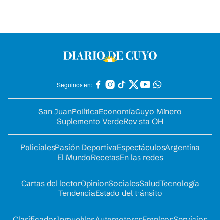
Seguinos en:
San Juan
Política
Economía
Cuyo Minero
Suplemento Verde
Revista OH
Policiales
Pasión Deportiva
Espectáculos
Argentina
El Mundo
Recetas
En las redes
Cartas del lector
Opinion
Sociales
Salud
Tecnología
Tendencia
Estado del tránsito
Clasificados
Inmuebles
Automotores
Empleos
Servicios