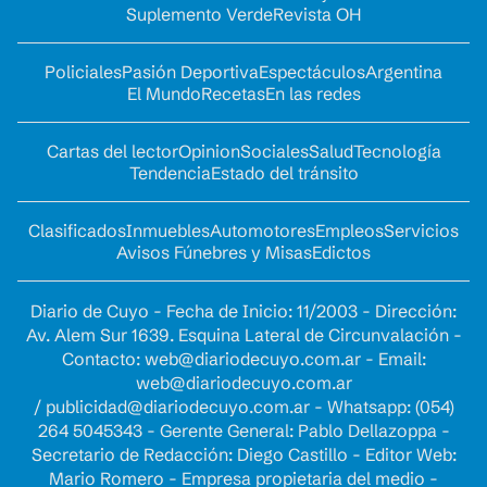
Suplemento Verde
Revista OH
Policiales
Pasión Deportiva
Espectáculos
Argentina
El Mundo
Recetas
En las redes
Cartas del lector
Opinion
Sociales
Salud
Tecnología
Tendencia
Estado del tránsito
Clasificados
Inmuebles
Automotores
Empleos
Servicios
Avisos Fúnebres y Misas
Edictos
Diario de Cuyo - Fecha de Inicio: 11/2003 - Dirección:
Av. Alem Sur 1639. Esquina Lateral de Circunvalación -
Contacto:
web@diariodecuyo.com.ar
- Email:
web@diariodecuyo.com.ar
/
publicidad@diariodecuyo.com.ar
-
Whatsapp: (054)
264 5045343 - Gerente General: Pablo Dellazoppa -
Secretario de Redacción: Diego Castillo - Editor Web:
Mario Romero - Empresa propietaria del medio -