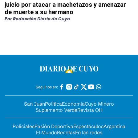
juicio por atacar a machetazos y amenazar
de muerte a su hermano
Por
Redacción Diario de Cuyo
Seguinos en:
San Juan
Política
Economía
Cuyo Minero
Suplemento Verde
Revista OH
Policiales
Pasión Deportiva
Espectáculos
Argentina
El Mundo
Recetas
En las redes