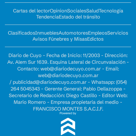
Cartas del lector
Opinion
Sociales
Salud
Tecnología
Tendencia
Estado del tránsito
Clasificados
Inmuebles
Automotores
Empleos
Servicios
Avisos Fúnebres y Misas
Edictos
Diario de Cuyo - Fecha de Inicio: 11/2003 - Dirección:
Av. Alem Sur 1639. Esquina Lateral de Circunvalación -
Contacto:
web@diariodecuyo.com.ar
- Email:
web@diariodecuyo.com.ar
/
publicidad@diariodecuyo.com.ar
-
Whatsapp: (054)
264 5045343 - Gerente General: Pablo Dellazoppa -
Secretario de Redacción: Diego Castillo - Editor Web:
Mario Romero - Empresa propietaria del medio -
FRANCISCO MONTES S.A.C.I.F.