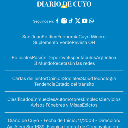
Seguinos en:
San Juan
Política
Economía
Cuyo Minero
Suplemento Verde
Revista OH
Policiales
Pasión Deportiva
Espectáculos
Argentina
El Mundo
Recetas
En las redes
Cartas del lector
Opinion
Sociales
Salud
Tecnología
Tendencia
Estado del tránsito
Clasificados
Inmuebles
Automotores
Empleos
Servicios
Avisos Fúnebres y Misas
Edictos
Diario de Cuyo - Fecha de Inicio: 11/2003 - Dirección:
Av. Alem Sur 1639. Esquina Lateral de Circunvalación -