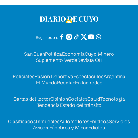
Seguinos en:
San Juan
Política
Economía
Cuyo Minero
Suplemento Verde
Revista OH
Policiales
Pasión Deportiva
Espectáculos
Argentina
El Mundo
Recetas
En las redes
Cartas del lector
Opinion
Sociales
Salud
Tecnología
Tendencia
Estado del tránsito
Clasificados
Inmuebles
Automotores
Empleos
Servicios
Avisos Fúnebres y Misas
Edictos