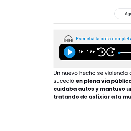
Agr
Escuchá la nota complet
1
1.5
10
10
Un nuevo hecho se violencia d
sucedió
en plena vía públic
cuidaba autos y mantuvo un
tratando de asfixiar a la mu