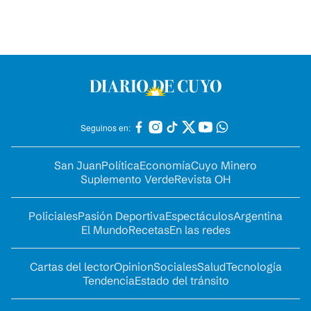
Seguinos en:
San Juan
Política
Economía
Cuyo Minero
Suplemento Verde
Revista OH
Policiales
Pasión Deportiva
Espectáculos
Argentina
El Mundo
Recetas
En las redes
Cartas del lector
Opinion
Sociales
Salud
Tecnología
Tendencia
Estado del tránsito