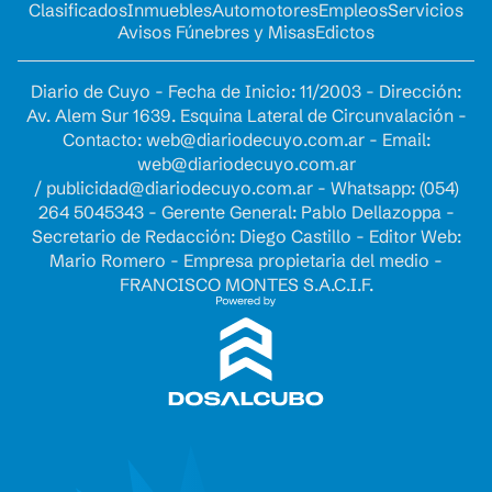
Clasificados
Inmuebles
Automotores
Empleos
Servicios
Avisos Fúnebres y Misas
Edictos
Diario de Cuyo - Fecha de Inicio: 11/2003 - Dirección:
Av. Alem Sur 1639. Esquina Lateral de Circunvalación -
Contacto:
web@diariodecuyo.com.ar
- Email:
web@diariodecuyo.com.ar
/
publicidad@diariodecuyo.com.ar
-
Whatsapp: (054)
264 5045343 - Gerente General: Pablo Dellazoppa -
Secretario de Redacción: Diego Castillo - Editor Web:
Mario Romero - Empresa propietaria del medio -
FRANCISCO MONTES S.A.C.I.F.