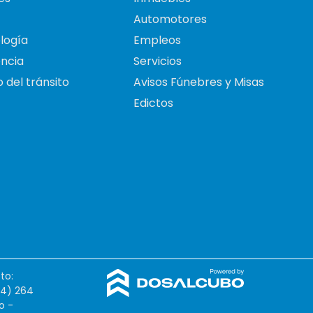
Automotores
logía
Empleos
ncia
Servicios
 del tránsito
Avisos Fúnebres y Misas
Edictos
to:
54) 264
o -