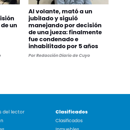
Al volante, mató a un
isión
jubilado y siguió
 de un
manejando por decisión
de una jueza: finalmente
fue condenado e
inhabilitado por 5 años
o
Por
Redacción Diario de Cuyo
 del lector
Clasificados
on
Clasificados
es
Inmuebles