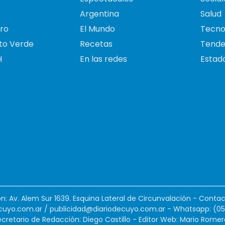
Argentina
Salud
ro
El Mundo
Tecno
to Verde
Recetas
Tende
H
En las redes
Estado
ión: Av. Alem Sur 1639. Esquina Lateral de Circunvalación - Contac
cuyo.com.ar
/
publicidad@diariodecuyo.com.ar
-
Whatsapp: (0
cretario de Redacción: Diego Castillo - Editor Web: Mario Romer