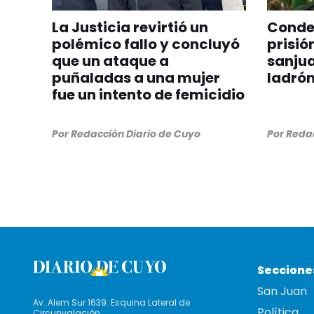
La Justicia revirtió un
Conden
polémico fallo y concluyó
prisió
que un ataque a
sanjua
puñaladas a una mujer
ladrón
fue un intento de femicidio
Por
Redacción Diario de Cuyo
Por
Redac
Seccione
San Juan
Av. Alem Sur 1639. Esquina Lateral de
Política
Circunvalación