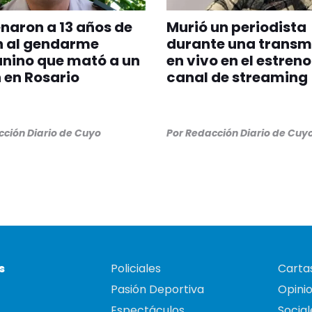
aron a 13 años de
Murió un periodista
n al gendarme
durante una transm
nino que mató a un
en vivo en el estreno
 en Rosario
canal de streaming
ción Diario de Cuyo
Por
Redacción Diario de Cuy
s
Policiales
Cartas
Pasión Deportiva
Opini
Espectáculos
Social