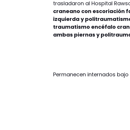
trasladaron al Hospital Raws
craneano con escoriación fa
izquierda y politraumatism
traumatismo encéfalo crane
ambas piernas y politraum
Permanecen internados bajo 