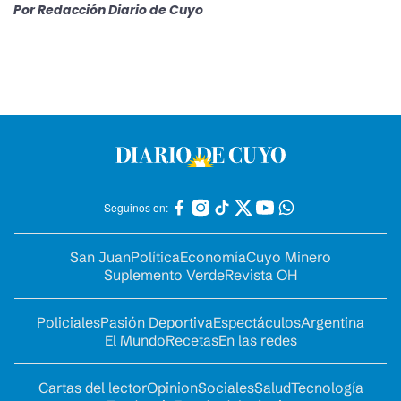
Por
Redacción Diario de Cuyo
Seguinos en:
San Juan
Política
Economía
Cuyo Minero
Suplemento Verde
Revista OH
Policiales
Pasión Deportiva
Espectáculos
Argentina
El Mundo
Recetas
En las redes
Cartas del lector
Opinion
Sociales
Salud
Tecnología