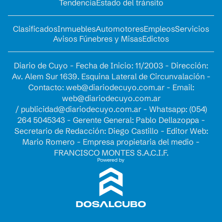
Tendencia
Estado del tránsito
Clasificados
Inmuebles
Automotores
Empleos
Servicios
Avisos Fúnebres y Misas
Edictos
Diario de Cuyo - Fecha de Inicio: 11/2003 - Dirección:
Av. Alem Sur 1639. Esquina Lateral de Circunvalación -
Contacto:
web@diariodecuyo.com.ar
- Email:
web@diariodecuyo.com.ar
/
publicidad@diariodecuyo.com.ar
-
Whatsapp: (054)
264 5045343 - Gerente General: Pablo Dellazoppa -
Secretario de Redacción: Diego Castillo - Editor Web:
Mario Romero - Empresa propietaria del medio -
FRANCISCO MONTES S.A.C.I.F.