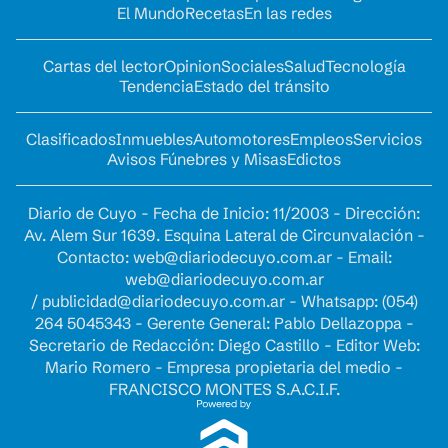
El Mundo
Recetas
En las redes
Cartas del lector
Opinion
Sociales
Salud
Tecnología
Tendencia
Estado del tránsito
Clasificados
Inmuebles
Automotores
Empleos
Servicios
Avisos Fúnebres y Misas
Edictos
Diario de Cuyo - Fecha de Inicio: 11/2003 - Dirección:
Av. Alem Sur 1639. Esquina Lateral de Circunvalación -
Contacto:
web@diariodecuyo.com.ar
- Email:
web@diariodecuyo.com.ar
/
publicidad@diariodecuyo.com.ar
-
Whatsapp: (054)
264 5045343 - Gerente General: Pablo Dellazoppa -
Secretario de Redacción: Diego Castillo - Editor Web:
Mario Romero - Empresa propietaria del medio -
FRANCISCO MONTES S.A.C.I.F.