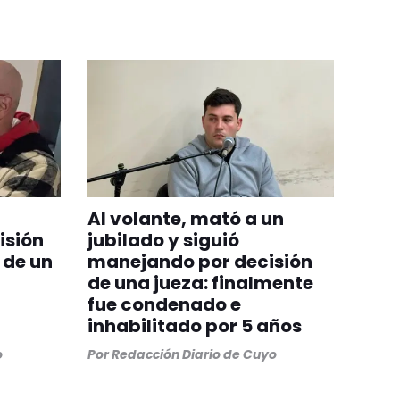
Al volante, mató a un
isión
jubilado y siguió
 de un
manejando por decisión
de una jueza: finalmente
fue condenado e
inhabilitado por 5 años
o
Por
Redacción Diario de Cuyo