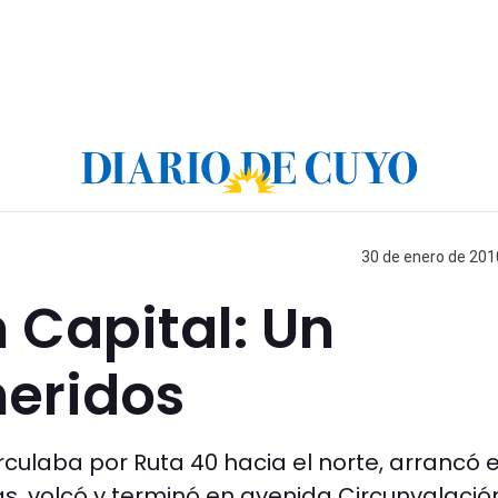
30 de enero de 2010
n Capital: Un
heridos
irculaba por Ruta 40 hacia el norte, arrancó e
as, volcó y terminó en avenida Circunvalació