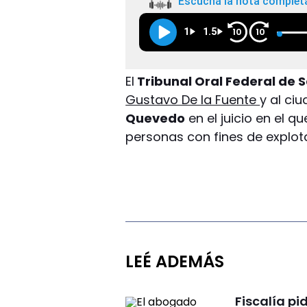
Escuchá la nota complet
1
1.5
10
10
El
Tribunal Oral Federal de 
Gustavo De la Fuente
y al c
Quevedo
en el juicio en el
personas con fines de explota
LEÉ ADEMÁS
Fiscalía pi