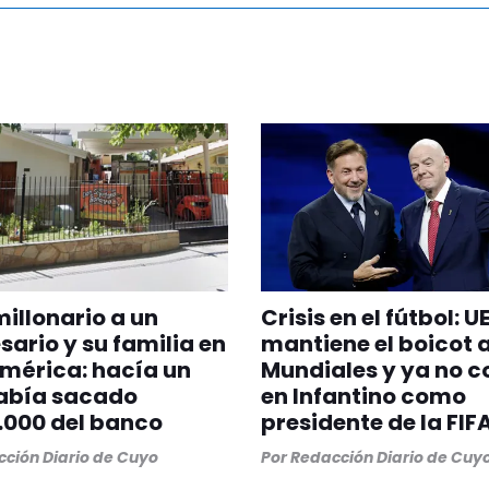
illonario a un
Crisis en el fútbol: U
ario y su familia en
mantiene el boicot a
América: hacía un
Mundiales y ya no c
abía sacado
en Infantino como
.000 del banco
presidente de la FIF
ción Diario de Cuyo
Por
Redacción Diario de Cuy