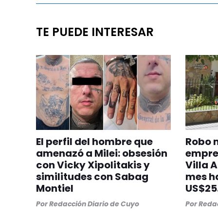
TE PUEDE INTERESAR
El perfil del hombre que
Robo m
amenazó a Milei: obsesión
empres
con Vicky Xipolitakis y
Villa 
similitudes con Sabag
mes h
Montiel
US$25
Por
Redacción Diario de Cuyo
Por
Redac