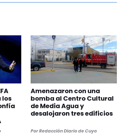
EFA
Amenazaron con una
 los
bomba al Centro Cultural
onfía
de Media Agua y
desalojaron tres edificios
A
o
Por
Redacción Diario de Cuyo