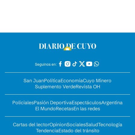
Seguinos en:
San Juan
Política
Economía
Cuyo Minero
Suplemento Verde
Revista OH
Policiales
Pasión Deportiva
Espectáculos
Argentina
El Mundo
Recetas
En las redes
Cartas del lector
Opinion
Sociales
Salud
Tecnología
Tendencia
Estado del tránsito