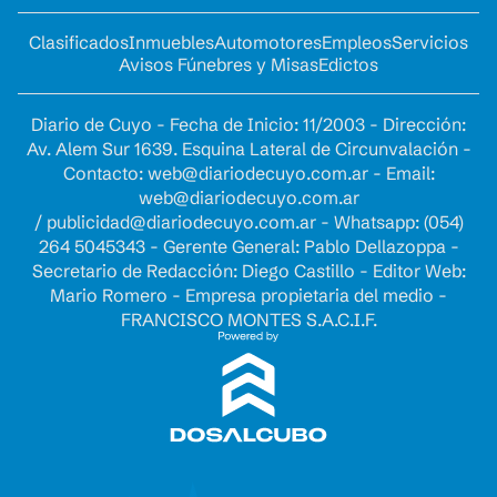
Clasificados
Inmuebles
Automotores
Empleos
Servicios
Avisos Fúnebres y Misas
Edictos
Diario de Cuyo - Fecha de Inicio: 11/2003 - Dirección:
Av. Alem Sur 1639. Esquina Lateral de Circunvalación -
Contacto:
web@diariodecuyo.com.ar
- Email:
web@diariodecuyo.com.ar
/
publicidad@diariodecuyo.com.ar
-
Whatsapp: (054)
264 5045343 - Gerente General: Pablo Dellazoppa -
Secretario de Redacción: Diego Castillo - Editor Web:
Mario Romero - Empresa propietaria del medio -
FRANCISCO MONTES S.A.C.I.F.