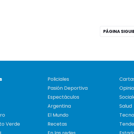
PÁGINA SIGU
s
Policiales
Cartas
Pasión Deportiva
Opini
Espectáculos
Social
Argentina
Salud
ro
El Mundo
Tecno
to Verde
Recetas
Tende
H
En las redes
Estado