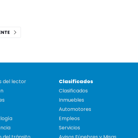
IENTE
 del lector
Clasificados
on
Clasificados
es
Inmuebles
Automotores
logía
Empleos
ncia
Servicios
 del tránsito
Avisos Fúnebres y Misas