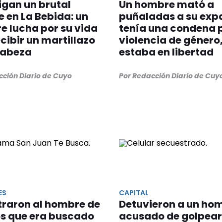
igan un brutal
Un hombre mató a
 en La Bebida: un
puñaladas a su expa
 lucha por su vida
tenía una condena 
ecibir un martillazo
violencia de género
cabeza
estaba en libertad
cción Diario de Cuyo
Por Redacción Diario de Cuy
ES
CAPITAL
traron al hombre de
Detuvieron a un ho
os que era buscado
acusado de golpear