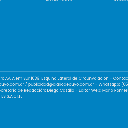
ión: Av. Alem Sur 1639. Esquina Lateral de Circunvalación - Contac
cuyo.com.ar
/
publicidad@diariodecuyo.com.ar
-
Whatsapp: (0
cretario de Redacción: Diego Castillo - Editor Web: Mario Romer
 S.A.C.I.F.