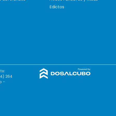
Edictos
to:
54) 264
o -