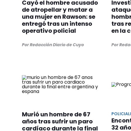
Cayó el hombre acusado
Invest
de atropellar y matar a
ataque
una mujer en Rawson: se
hombre
entregó tras un intenso
tras r
operativo policial
en la 
Por Redacción Diario de Cuyo
Por Reda
Murió un hombre de 67
POLICIAL
Encon
años tras sufrir un paro
32 añ
cardíaco durante la final