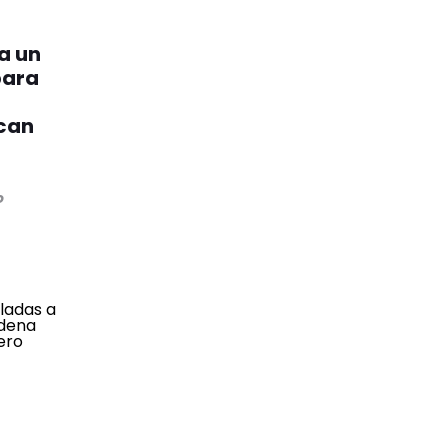
a un
para
scan
o