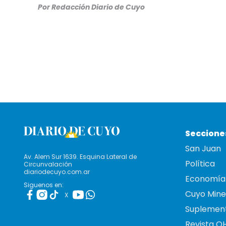
Por Redacción Diario de Cuyo
Seccione
San Juan
Av. Alem Sur 1639. Esquina Lateral de
Política
Circunvalación
diariodecuyo.com.ar
Economía
Siguenos en:
Cuyo Mine
X
Suplemen
Revista O