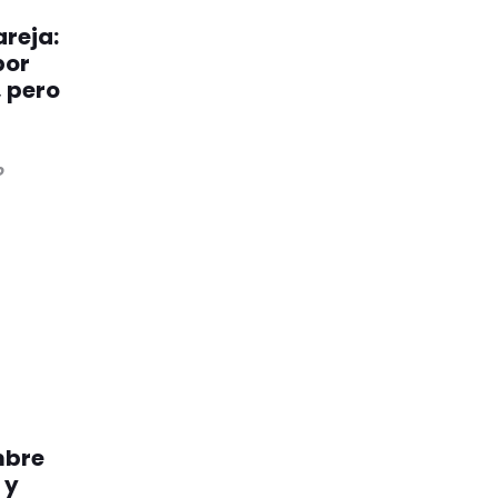
reja:
por
, pero
o
mbre
 y