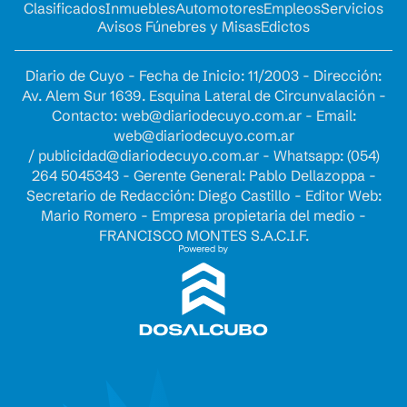
Clasificados
Inmuebles
Automotores
Empleos
Servicios
Avisos Fúnebres y Misas
Edictos
Diario de Cuyo - Fecha de Inicio: 11/2003 - Dirección:
Av. Alem Sur 1639. Esquina Lateral de Circunvalación -
Contacto:
web@diariodecuyo.com.ar
- Email:
web@diariodecuyo.com.ar
/
publicidad@diariodecuyo.com.ar
-
Whatsapp: (054)
264 5045343 - Gerente General: Pablo Dellazoppa -
Secretario de Redacción: Diego Castillo - Editor Web:
Mario Romero - Empresa propietaria del medio -
FRANCISCO MONTES S.A.C.I.F.