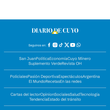
Seguinos en:
San Juan
Política
Economía
Cuyo Minero
Suplemento Verde
Revista OH
Policiales
Pasión Deportiva
Espectáculos
Argentina
El Mundo
Recetas
En las redes
Cartas del lector
Opinion
Sociales
Salud
Tecnología
Tendencia
Estado del tránsito