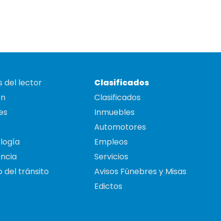
 del lector
Clasificados
on
Clasificados
es
Inmuebles
Automotores
logía
Empleos
ncia
Servicios
 del tránsito
Avisos Fúnebres y Misas
Edictos