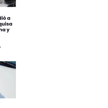
ió a
equisa
na y
o