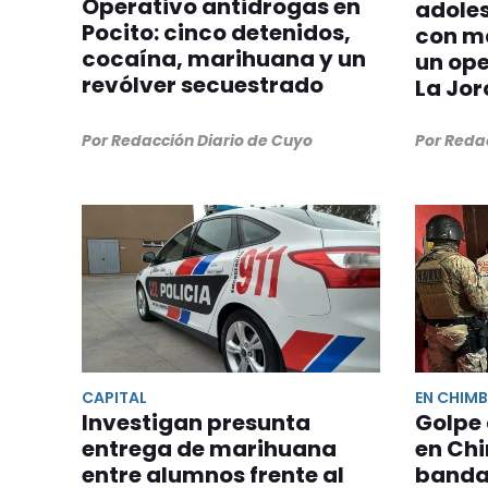
Operativo antidrogas en
adoles
Pocito: cinco detenidos,
con m
cocaína, marihuana y un
un ope
revólver secuestrado
La Jo
Por Redacción Diario de Cuyo
Por Reda
CAPITAL
EN CHIM
Investigan presunta
Golpe
entrega de marihuana
en Ch
entre alumnos frente al
banda 