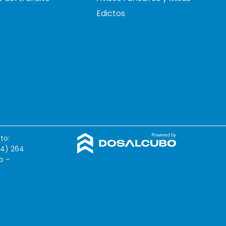
Edictos
to:
54) 264
o -