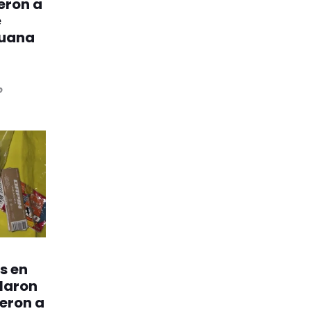
eron a
e
huana
o
s en
llaron
eron a