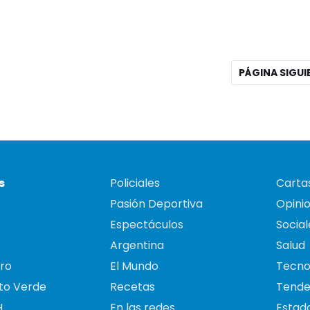
PÁGINA SIGU
s
Policiales
Cartas
Pasión Deportiva
Opini
Espectáculos
Social
Argentina
Salud
ro
El Mundo
Tecno
to Verde
Recetas
Tende
H
En las redes
Estado