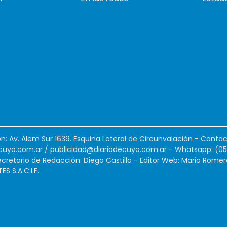
ión: Av. Alem Sur 1639. Esquina Lateral de Circunvalación - Contac
cuyo.com.ar
/
publicidad@diariodecuyo.com.ar
-
Whatsapp: (0
cretario de Redacción: Diego Castillo - Editor Web: Mario Romer
 S.A.C.I.F.