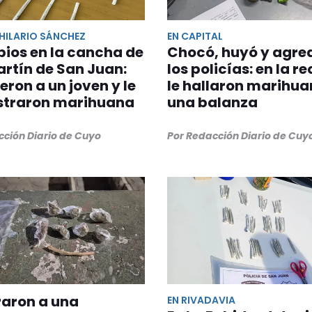
HILARIO SÁNCHEZ
EN CAPITAL
bios en la cancha de
Chocó, huyó y agred
rtín de San Juan:
los policías: en la r
eron a un joven y le
le hallaron marihua
straron marihuana
una balanza
cción Diario de Cuyo
Por Redacción Diario de Cuy
aron a una
EN RIVADAVIA