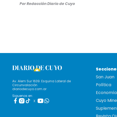
Por Redacción Diario de Cuyo
Seccione
San Juan
Av. Alem Sur 1639. Esquina Lateral de
Política
Circunvalación
diariodecuyo.com.ar
Economía
Siguenos en:
Cuyo Mine
X
Suplemen
Revista O