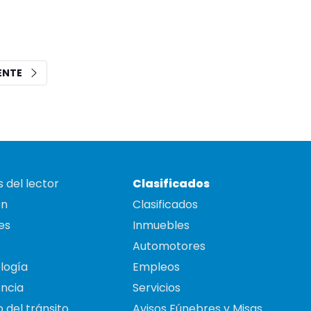
IENTE
 del lector
Clasificados
on
Clasificados
es
Inmuebles
Automotores
logía
Empleos
ncia
Servicios
 del tránsito
Avisos Fúnebres y Misas