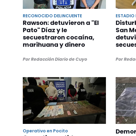
RECONOCIDO DELINCUENTE
ESTADIO 
Rawson: detuvieron a "El
Distur
Pato" Díaz y le
San Ma
secuestraron cocaína,
detuvi
marihuana y dinero
secue
Por Redacción Diario de Cuyo
Por Reda
Demor
Operativo en Pocito