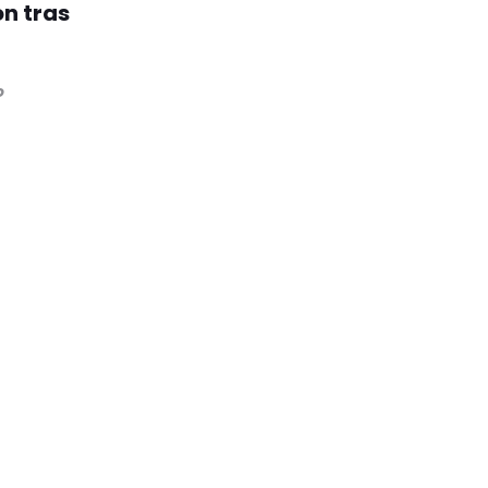
on tras
o