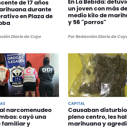
En La Bebida: detuvi
cente de 17 años
un joven con más d
arihuana durante
medio kilo de mari
rativo en Plaza de
y 56 "porros"
roba
cción Diario de Cuyo
Por Redacción Diario de Cuy
BAS
CAPITAL
 al narcomenudeo
Causaban disturbio
imbas: cayó una
pleno centro, les ha
familiar y
marihuana y agredi