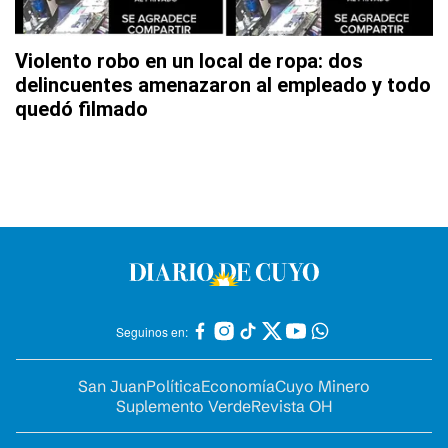
Violento robo en un local de ropa: dos
delincuentes amenazaron al empleado y todo
quedó filmado
Seguinos en:
San Juan
Política
Economía
Cuyo Minero
Suplemento Verde
Revista OH