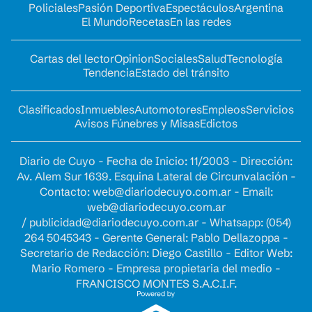
Policiales
Pasión Deportiva
Espectáculos
Argentina
El Mundo
Recetas
En las redes
Cartas del lector
Opinion
Sociales
Salud
Tecnología
Tendencia
Estado del tránsito
Clasificados
Inmuebles
Automotores
Empleos
Servicios
Avisos Fúnebres y Misas
Edictos
Diario de Cuyo - Fecha de Inicio: 11/2003 - Dirección:
Av. Alem Sur 1639. Esquina Lateral de Circunvalación -
Contacto:
web@diariodecuyo.com.ar
- Email:
web@diariodecuyo.com.ar
/
publicidad@diariodecuyo.com.ar
-
Whatsapp: (054)
264 5045343 - Gerente General: Pablo Dellazoppa -
Secretario de Redacción: Diego Castillo - Editor Web:
Mario Romero - Empresa propietaria del medio -
FRANCISCO MONTES S.A.C.I.F.