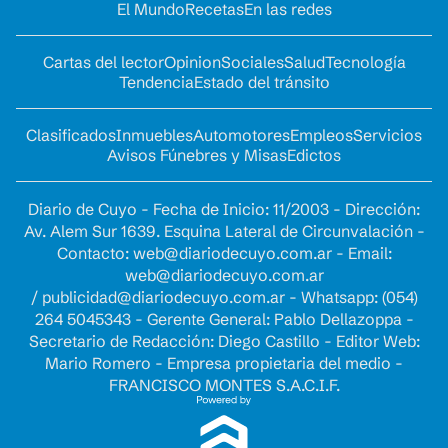
El Mundo
Recetas
En las redes
Cartas del lector
Opinion
Sociales
Salud
Tecnología
Tendencia
Estado del tránsito
Clasificados
Inmuebles
Automotores
Empleos
Servicios
Avisos Fúnebres y Misas
Edictos
Diario de Cuyo - Fecha de Inicio: 11/2003 - Dirección:
Av. Alem Sur 1639. Esquina Lateral de Circunvalación -
Contacto:
web@diariodecuyo.com.ar
- Email:
web@diariodecuyo.com.ar
/
publicidad@diariodecuyo.com.ar
-
Whatsapp: (054)
264 5045343 - Gerente General: Pablo Dellazoppa -
Secretario de Redacción: Diego Castillo - Editor Web:
Mario Romero - Empresa propietaria del medio -
FRANCISCO MONTES S.A.C.I.F.