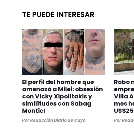
TE PUEDE INTERESAR
El perfil del hombre que
Robo m
amenazó a Milei: obsesión
empres
con Vicky Xipolitakis y
Villa 
similitudes con Sabag
mes h
Montiel
US$25
Por
Redacción Diario de Cuyo
Por
Redac