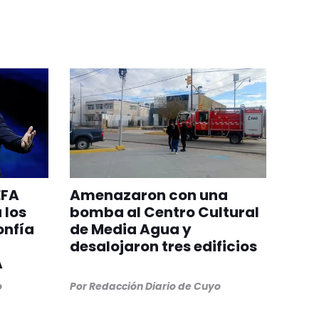
EFA
Amenazaron con una
 los
bomba al Centro Cultural
onfía
de Media Agua y
desalojaron tres edificios
A
o
Por
Redacción Diario de Cuyo