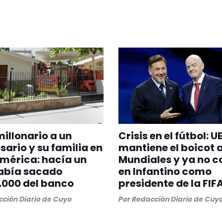
illonario a un
Crisis en el fútbol: U
ario y su familia en
mantiene el boicot a
América: hacía un
Mundiales y ya no c
abía sacado
en Infantino como
.000 del banco
presidente de la FIF
ción Diario de Cuyo
Por
Redacción Diario de Cuy