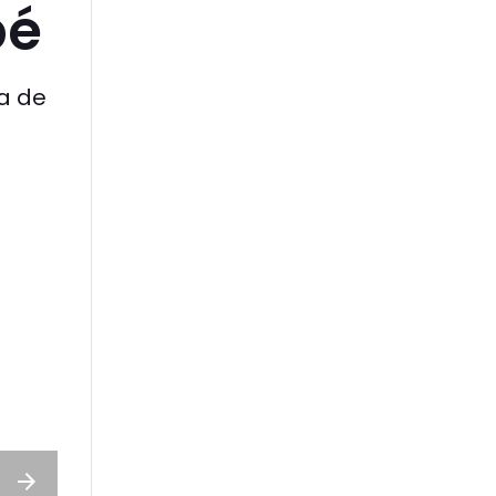
bé
ca de