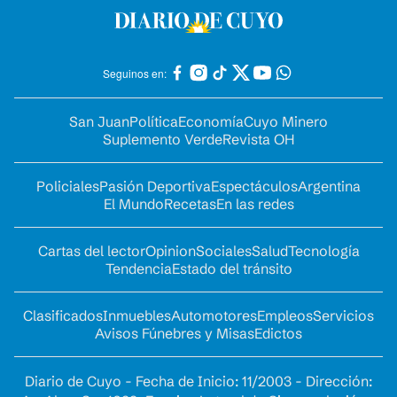
Seguinos en:
San Juan
Política
Economía
Cuyo Minero
Suplemento Verde
Revista OH
Policiales
Pasión Deportiva
Espectáculos
Argentina
El Mundo
Recetas
En las redes
Cartas del lector
Opinion
Sociales
Salud
Tecnología
Tendencia
Estado del tránsito
Clasificados
Inmuebles
Automotores
Empleos
Servicios
Avisos Fúnebres y Misas
Edictos
Diario de Cuyo - Fecha de Inicio: 11/2003 - Dirección: