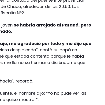
ven al costado del puente interprovincial
de Chaco, alrededor de las 20.50. Los
fiscalía N°2.
a joven
se habría arrojado al Paraná, pero
rmado.
e, me agradeció por todo y me dijo que
viera despidiendo”, contó su papá en
nsé que estaba contenta porque le había
pués me llamó su hermana diciéndome que
hacía”, recordó.
uente, el hombre dijo: “Yo no pude ver las
me quiso mostrar”.