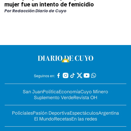
mujer fue un intento de femicidio
Por
Redacción Diario de Cuyo
Seguinos en:
San Juan
Política
Economía
Cuyo Minero
Suplemento Verde
Revista OH
Policiales
Pasión Deportiva
Espectáculos
Argentina
El Mundo
Recetas
En las redes