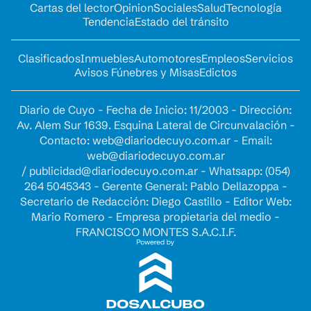
Cartas del lector
Opinion
Sociales
Salud
Tecnología
Tendencia
Estado del tránsito
Clasificados
Inmuebles
Automotores
Empleos
Servicios
Avisos Fúnebres y Misas
Edictos
Diario de Cuyo - Fecha de Inicio: 11/2003 - Dirección:
Av. Alem Sur 1639. Esquina Lateral de Circunvalación -
Contacto:
web@diariodecuyo.com.ar
- Email:
web@diariodecuyo.com.ar
/
publicidad@diariodecuyo.com.ar
-
Whatsapp: (054)
264 5045343 - Gerente General: Pablo Dellazoppa -
Secretario de Redacción: Diego Castillo - Editor Web:
Mario Romero - Empresa propietaria del medio -
FRANCISCO MONTES S.A.C.I.F.