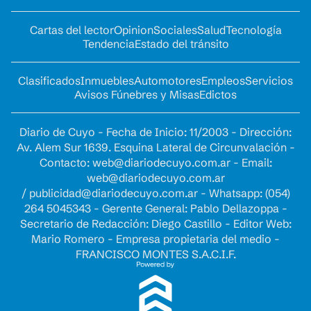
Cartas del lector
Opinion
Sociales
Salud
Tecnología
Tendencia
Estado del tránsito
Clasificados
Inmuebles
Automotores
Empleos
Servicios
Avisos Fúnebres y Misas
Edictos
Diario de Cuyo - Fecha de Inicio: 11/2003 - Dirección:
Av. Alem Sur 1639. Esquina Lateral de Circunvalación -
Contacto:
web@diariodecuyo.com.ar
- Email:
web@diariodecuyo.com.ar
/
publicidad@diariodecuyo.com.ar
-
Whatsapp: (054)
264 5045343 - Gerente General: Pablo Dellazoppa -
Secretario de Redacción: Diego Castillo - Editor Web:
Mario Romero - Empresa propietaria del medio -
FRANCISCO MONTES S.A.C.I.F.