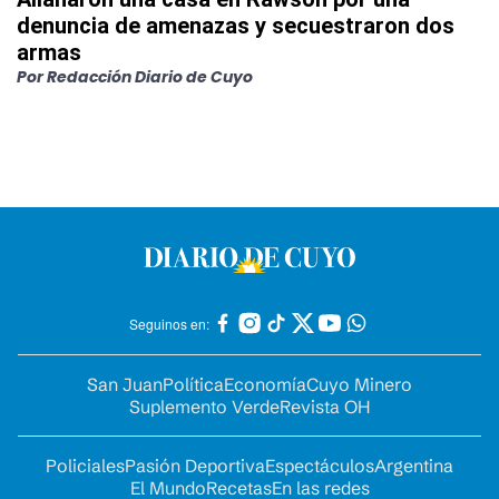
denuncia de amenazas y secuestraron dos
armas
Por
Redacción Diario de Cuyo
Seguinos en:
San Juan
Política
Economía
Cuyo Minero
Suplemento Verde
Revista OH
Policiales
Pasión Deportiva
Espectáculos
Argentina
El Mundo
Recetas
En las redes