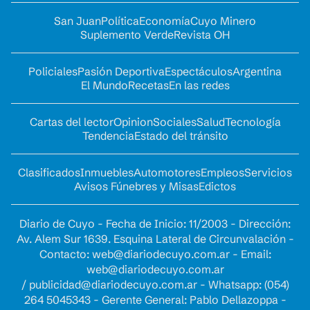
San Juan
Política
Economía
Cuyo Minero
Suplemento Verde
Revista OH
Policiales
Pasión Deportiva
Espectáculos
Argentina
El Mundo
Recetas
En las redes
Cartas del lector
Opinion
Sociales
Salud
Tecnología
Tendencia
Estado del tránsito
Clasificados
Inmuebles
Automotores
Empleos
Servicios
Avisos Fúnebres y Misas
Edictos
Diario de Cuyo - Fecha de Inicio: 11/2003 - Dirección:
Av. Alem Sur 1639. Esquina Lateral de Circunvalación -
Contacto:
web@diariodecuyo.com.ar
- Email:
web@diariodecuyo.com.ar
/
publicidad@diariodecuyo.com.ar
-
Whatsapp: (054)
264 5045343 - Gerente General: Pablo Dellazoppa -