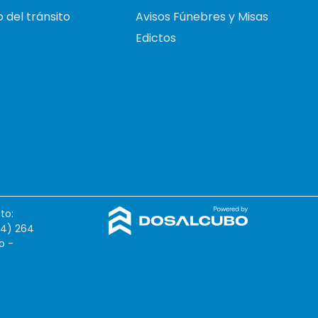
 del tránsito
Avisos Fúnebres y Misas
Edictos
to:
54) 264
o -