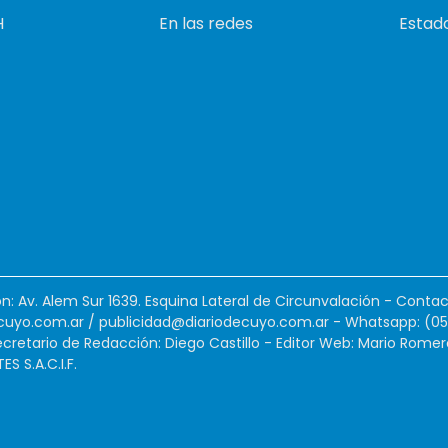
H
En las redes
Estado
ión: Av. Alem Sur 1639. Esquina Lateral de Circunvalación - Contac
cuyo.com.ar
/
publicidad@diariodecuyo.com.ar
-
Whatsapp: (0
cretario de Redacción: Diego Castillo - Editor Web: Mario Romer
 S.A.C.I.F.