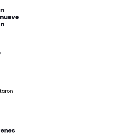
en
, nueve
un
o
venes