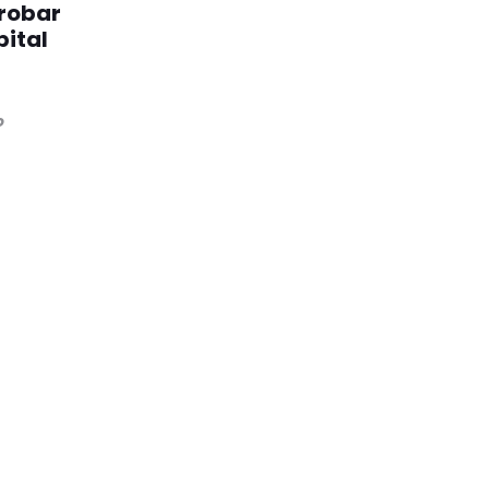
robar
pital
o