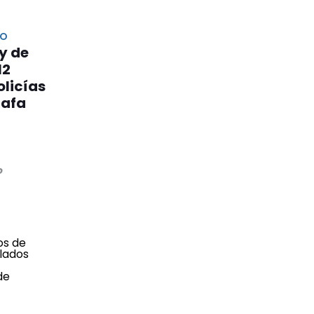
SO
y de
12
olicías
rafa
o