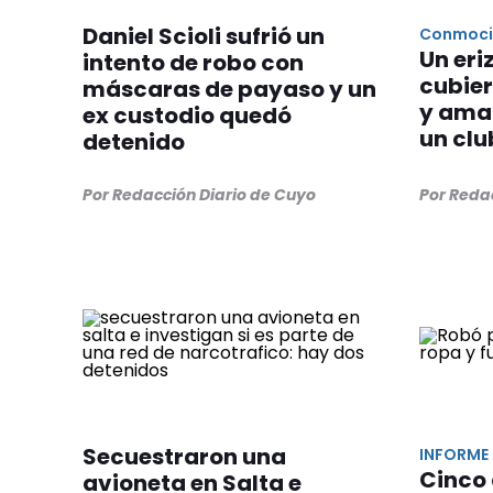
Daniel Scioli sufrió un
Conmoció
Un eri
intento de robo con
cubier
máscaras de payaso y un
y amar
ex custodio quedó
un clu
detenido
Por Redacción Diario de Cuyo
Por Reda
Secuestraron una
INFORME
Cinco 
avioneta en Salta e