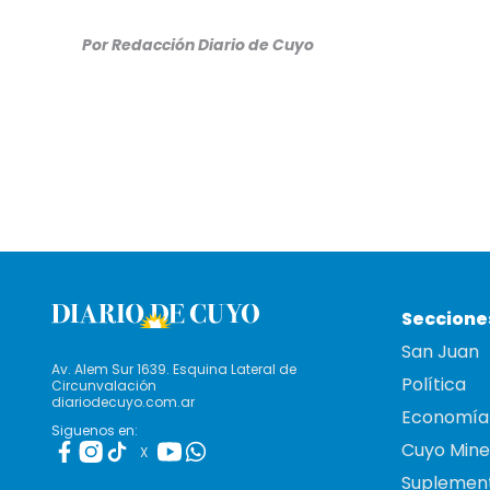
Por Redacción Diario de Cuyo
Seccione
San Juan
Av. Alem Sur 1639. Esquina Lateral de
Política
Circunvalación
diariodecuyo.com.ar
Economía
Siguenos en:
Cuyo Mine
X
Suplemen