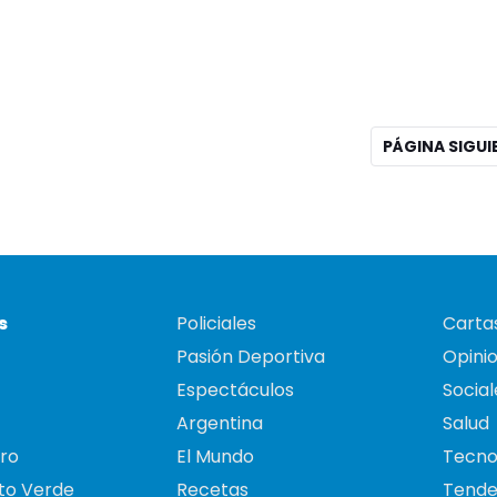
PÁGINA SIGU
s
Policiales
Cartas
Pasión Deportiva
Opini
Espectáculos
Social
Argentina
Salud
ro
El Mundo
Tecno
to Verde
Recetas
Tende