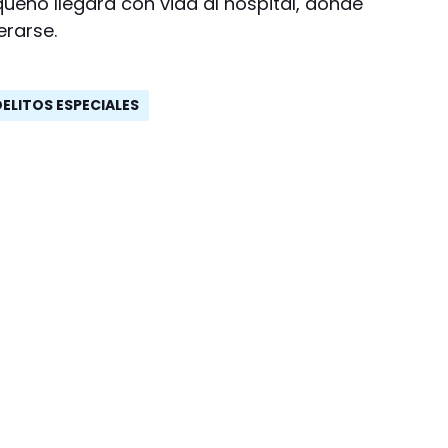
ueño llegara con vida al hospital, donde
erarse.
DELITOS ESPECIALES