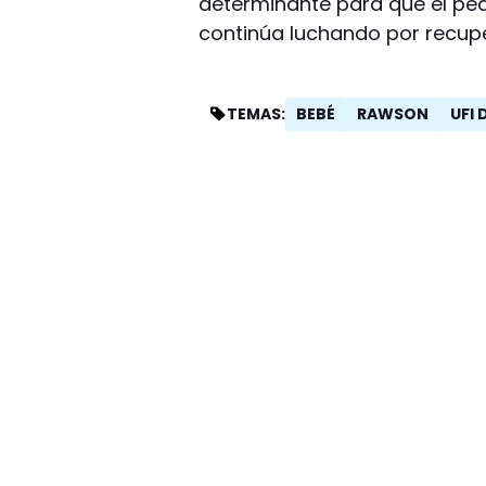
determinante para que el peq
continúa luchando por recup
BEBÉ
RAWSON
UFI 
TEMAS: