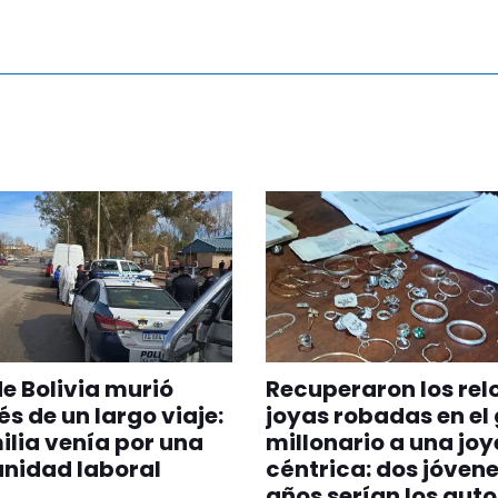
e Bolivia murió
Recuperaron los relo
s de un largo viaje:
joyas robadas en el
ilia venía por una
millonario a una joy
nidad laboral
céntrica: dos jóvene
años serían los auto