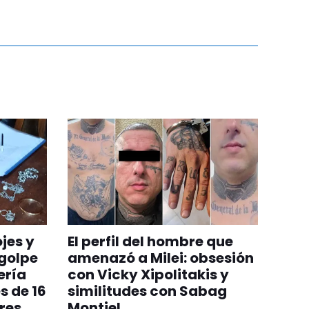
jes y
El perfil del hombre que
 golpe
amenazó a Milei: obsesión
ería
con Vicky Xipolitakis y
s de 16
similitudes con Sabag
res
Montiel