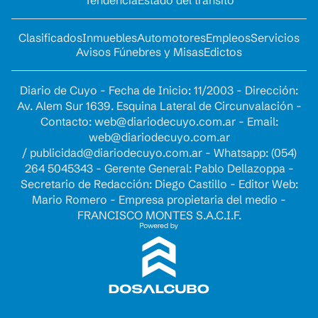
Tendencia
Estado del tránsito
Clasificados
Inmuebles
Automotores
Empleos
Servicios
Avisos Fúnebres y Misas
Edictos
Diario de Cuyo - Fecha de Inicio: 11/2003 - Dirección:
Av. Alem Sur 1639. Esquina Lateral de Circunvalación -
Contacto:
web@diariodecuyo.com.ar
- Email:
web@diariodecuyo.com.ar
/
publicidad@diariodecuyo.com.ar
-
Whatsapp: (054)
264 5045343 - Gerente General: Pablo Dellazoppa -
Secretario de Redacción: Diego Castillo - Editor Web:
Mario Romero - Empresa propietaria del medio -
FRANCISCO MONTES S.A.C.I.F.