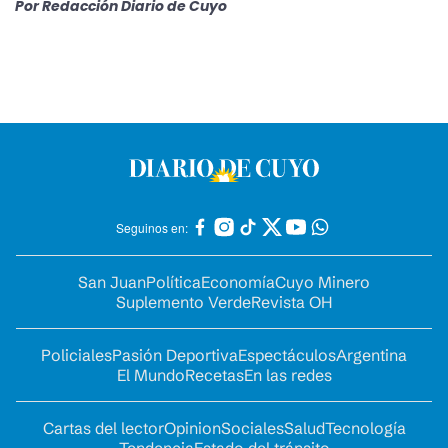
Por
Redacción Diario de Cuyo
Seguinos en:
San Juan
Política
Economía
Cuyo Minero
Suplemento Verde
Revista OH
Policiales
Pasión Deportiva
Espectáculos
Argentina
El Mundo
Recetas
En las redes
Cartas del lector
Opinion
Sociales
Salud
Tecnología