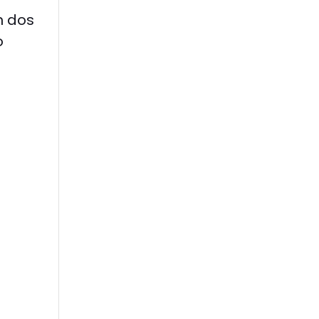
n dos
o