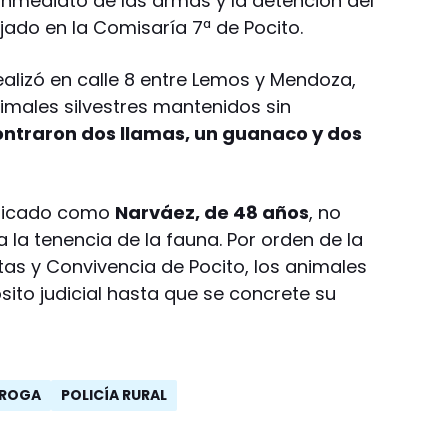
inmediato de las armas y la detención del
ado en la Comisaría 7ª de Pocito.
ealizó en calle 8 entre Lemos y Mendoza,
imales silvestres mantenidos sin
contraron dos llamas, un guanaco y dos
ntificado como
Narváez, de 48 años
, no
 la tenencia de la fauna. Por orden de la
ltas y Convivencia de Pocito, los animales
ito judicial hasta que se concrete su
ROGA
POLICÍA RURAL