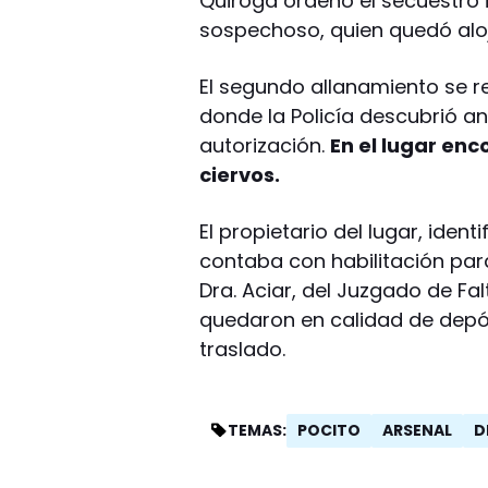
Quiroga ordenó el secuestro 
sospechoso, quien quedó aloj
El segundo allanamiento se r
donde la Policía descubrió an
autorización.
En el lugar en
ciervos.
El propietario del lugar, ide
contaba con habilitación para
Dra. Aciar, del Juzgado de Fa
quedaron en calidad de depós
traslado.
POCITO
ARSENAL
D
TEMAS: