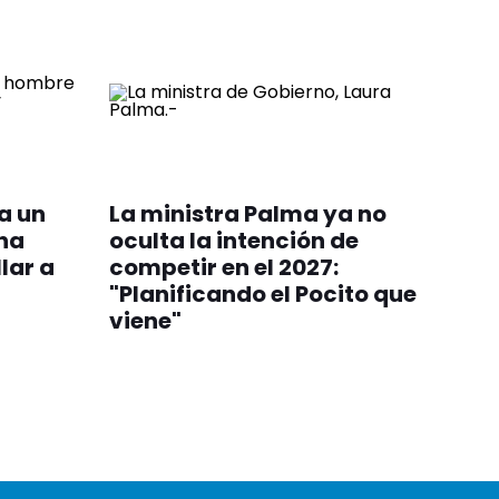
a un
La ministra Palma ya no
na
oculta la intención de
lar a
competir en el 2027:
"Planificando el Pocito que
viene"