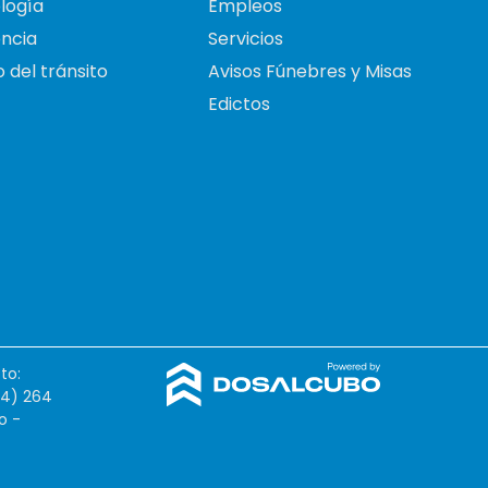
logía
Empleos
ncia
Servicios
 del tránsito
Avisos Fúnebres y Misas
Edictos
to:
54) 264
o -