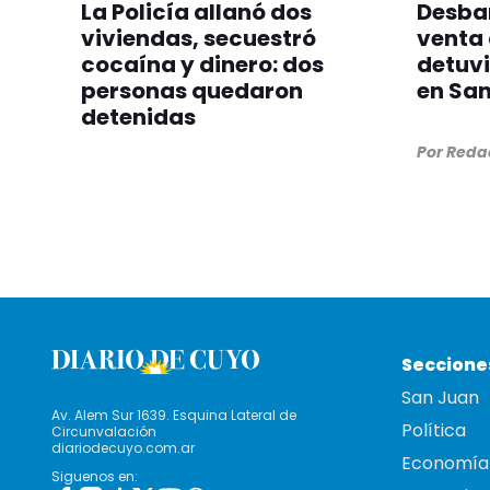
La Policía allanó dos
Desba
viviendas, secuestró
venta 
cocaína y dinero: dos
detuvi
personas quedaron
en San
detenidas
Por
Redac
Seccione
San Juan
Av. Alem Sur 1639. Esquina Lateral de
Política
Circunvalación
diariodecuyo.com.ar
Economía
Siguenos en: