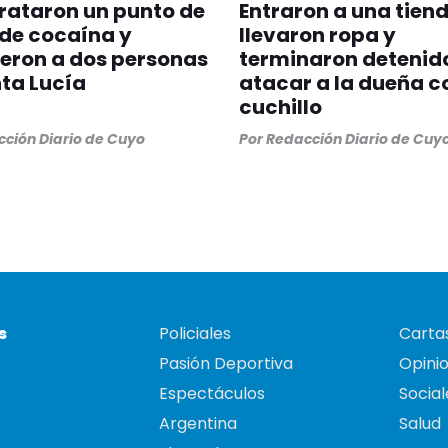
rataron un punto de
Entraron a una tiend
de cocaína y
llevaron ropa y
eron a dos personas
terminaron detenido
ta Lucía
atacar a la dueña c
cuchillo
ción Diario de Cuyo
Por
Redacción Diario de Cuy
s
Policiales
Cartas
Pasión Deportiva
Opini
Espectáculos
Social
Argentina
Salud