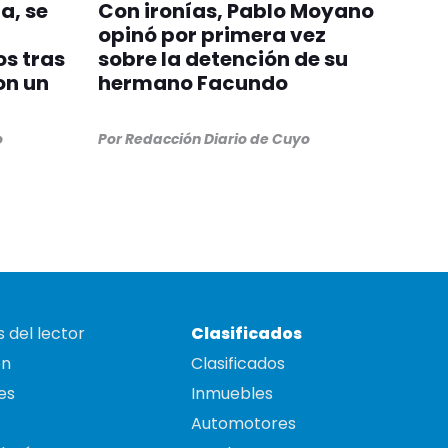
a, se
Con ironías, Pablo Moyano
opinó por primera vez
s tras
sobre la detención de su
on un
hermano Facundo
o
Por
Redacción Diario de Cuyo
 del lector
Clasificados
on
Clasificados
es
Inmuebles
Automotores