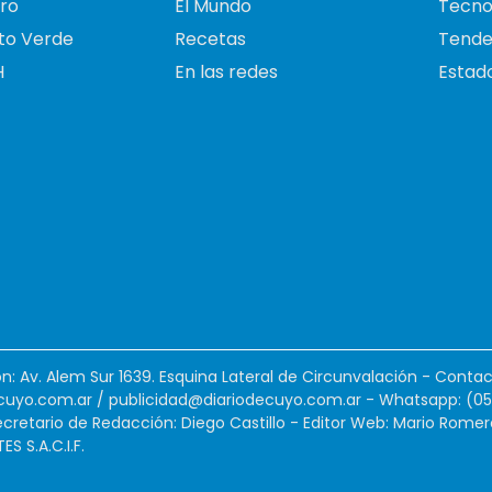
ro
El Mundo
Tecno
to Verde
Recetas
Tende
H
En las redes
Estado
ión: Av. Alem Sur 1639. Esquina Lateral de Circunvalación - Contac
cuyo.com.ar
/
publicidad@diariodecuyo.com.ar
-
Whatsapp: (0
cretario de Redacción: Diego Castillo - Editor Web: Mario Romer
 S.A.C.I.F.