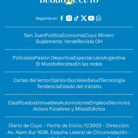
Seguinos en:
San Juan
Política
Economía
Cuyo Minero
Suplemento Verde
Revista OH
Policiales
Pasión Deportiva
Espectáculos
Argentina
El Mundo
Recetas
En las redes
Cartas del lector
Opinion
Sociales
Salud
Tecnología
Tendencia
Estado del tránsito
Clasificados
Inmuebles
Automotores
Empleos
Servicios
Avisos Fúnebres y Misas
Edictos
Diario de Cuyo - Fecha de Inicio: 11/2003 - Dirección:
Av. Alem Sur 1639. Esquina Lateral de Circunvalación -