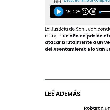
Escuchá la nota complet
1
1.5
10
10
La Justicia de San Juan con
cumplir
un año de prisión ef
atacar brutalmente a un vec
del Asentamiento Río San J
LEÉ ADEMÁS
Robaron un 