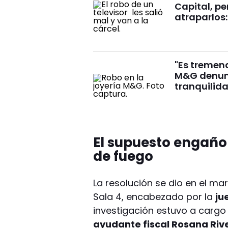
Capital, pe
atraparlos
"Es tremend
M&G denunc
tranquilid
El supuesto engaño 
de fuego
La resolución se dio en el ma
Sala 4, encabezado por la
ju
investigación estuvo a cargo
ayudante fiscal Rosana Riv