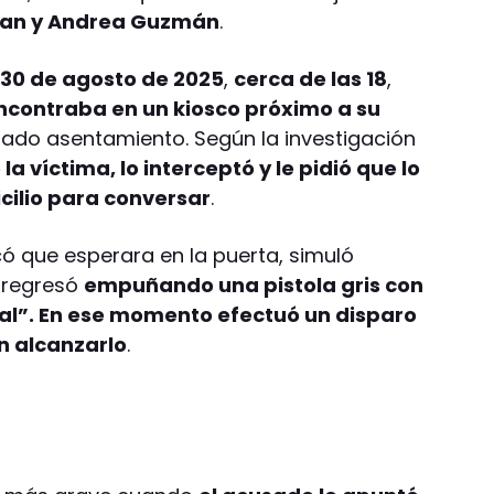
ran y Andrea Guzmán
.
l
30 de agosto de 2025
,
cerca de las 18
,
ncontraba en un kiosco próximo a su
ado asentamiento. Según la investigación
la víctima, lo interceptó y le pidió que lo
ilio para conversar
.
dicó que esperara en la puerta, simuló
o regresó
empuñando una pistola gris con
eral”. En ese momento efectuó un disparo
in alcanzarlo
.