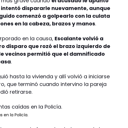
vía más grave cuando
el acusado le apuntó
 intentó dispararle nuevamente, aunque
seguido comenzó a golpearlo con la culata
iones en la cabeza, brazos y manos
.
orporado en la causa,
Escalante volvió a
ro disparo que rozó el brazo izquierdo de
 de vecinos permitió que el damnificado
casa
.
ió hasta la vivienda y allí volvió a iniciarse
ro, que terminó cuando intervino la pareja
dió retirarse.
 en la Policía.