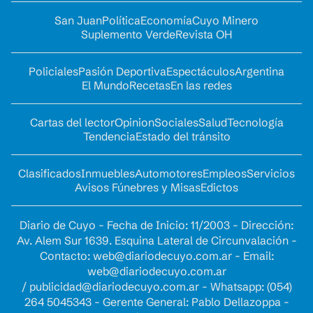
San Juan
Política
Economía
Cuyo Minero
Suplemento Verde
Revista OH
Policiales
Pasión Deportiva
Espectáculos
Argentina
El Mundo
Recetas
En las redes
Cartas del lector
Opinion
Sociales
Salud
Tecnología
Tendencia
Estado del tránsito
Clasificados
Inmuebles
Automotores
Empleos
Servicios
Avisos Fúnebres y Misas
Edictos
Diario de Cuyo - Fecha de Inicio: 11/2003 - Dirección:
Av. Alem Sur 1639. Esquina Lateral de Circunvalación -
Contacto:
web@diariodecuyo.com.ar
- Email:
web@diariodecuyo.com.ar
/
publicidad@diariodecuyo.com.ar
-
Whatsapp: (054)
264 5045343 - Gerente General: Pablo Dellazoppa -